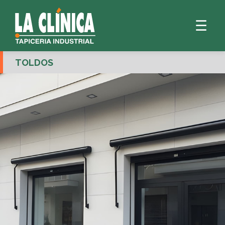
☰
TOLDOS