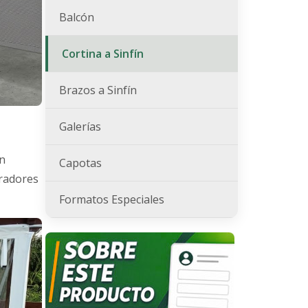
Balcón
Cortina a Sinfín
Brazos a Sinfín
Galerías
un
Capotas
iradores
Formatos Especiales