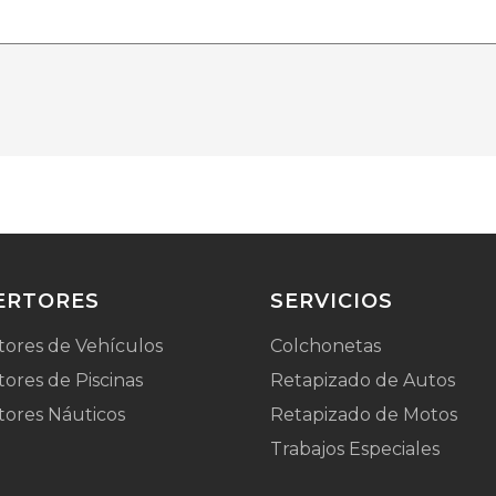
ERTORES
SERVICIOS
tores de Vehículos
Colchonetas
ores de Piscinas
Retapizado de Autos
tores Náuticos
Retapizado de Motos
Trabajos Especiales