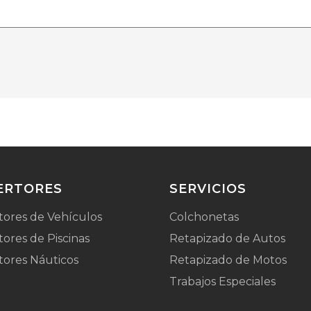
ERTORES
SERVICIOS
tores de Vehículos
Colchonetas
ores de Piscinas
Retapizado de Autos
tores Náuticos
Retapizado de Motos
Trabajos Especiales